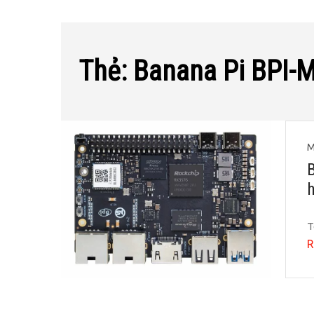
Thẻ:
Banana Pi BPI-
M
T
R