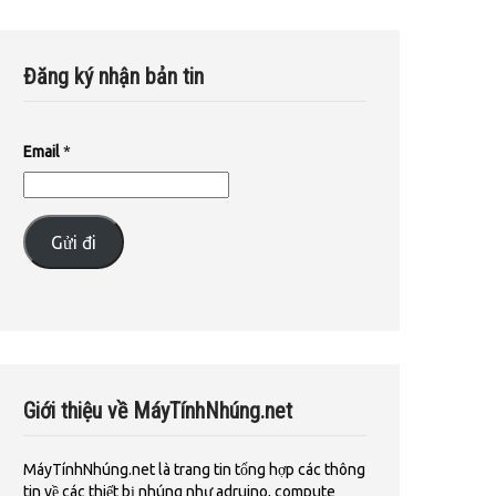
Đăng ký nhận bản tin
Email
*
Gửi đi
Giới thiệu về MáyTínhNhúng.net
MáyTínhNhúng.net là trang tin tổng hợp các thông
tin về các thiết bị nhúng như adruino, compute