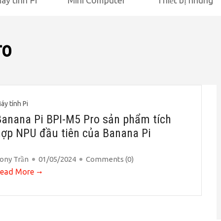
áy tính Pi
Mini Computer
Thiết bị nhúng
ro
áy tính Pi
Banana Pi BPI-M5 Pro sản phẩm tích
hợp NPU đầu tiên của Banana Pi
ony Trần
01/05/2024
Comments (
0
)
ead More