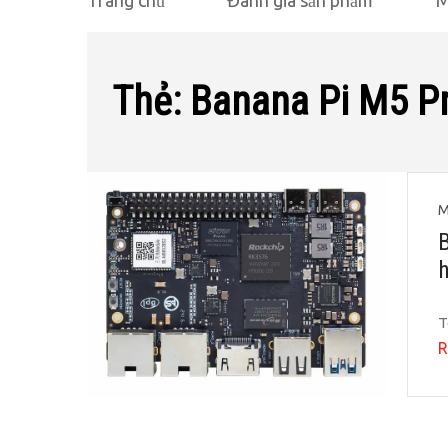
Trang chủ
Đánh giá sản phẩm
M
Thẻ:
Banana Pi M5 P
M
T
R