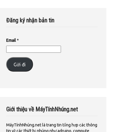
Đăng ký nhận bản tin
Email
*
Gửi đi
Giới thiệu về MáyTínhNhúng.net
MáyTínhNhúng.net là trang tin tổng hợp các thông
tin về các thiết bị nhúng như adruino, compute