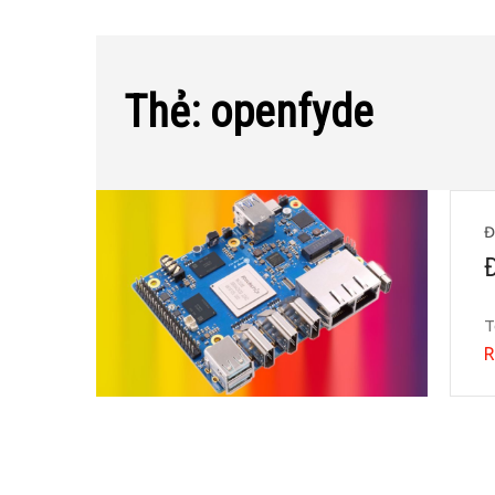
Thẻ:
openfyde
Đ
T
R