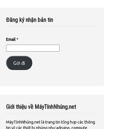
Đăng ký nhận bản tin
Email
*
Gửi đi
Giới thiệu về MáyTínhNhúng.net
MáyTínhNhúng.net là trang tin tổng hợp các thông
tin về các thiết bị nhúng như adruino, compute