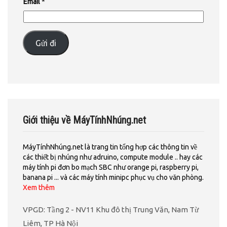
Email
*
Gửi đi
Giới thiệu về MáyTínhNhúng.net
MáyTínhNhúng.net là trang tin tổng hợp các thông tin về
các thiết bị nhúng như adruino, compute module .. hay các
máy tính pi đơn bo mạch SBC như orange pi, raspberry pi,
banana pi ... và các máy tính minipc phục vụ cho văn phòng.
Xem thêm
VPGD: Tầng 2 - NV11 Khu đô thị Trung Văn, Nam Từ
Liêm, TP Hà Nội