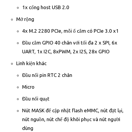
1x cổng host USB 2.0
Mở rộng
4x M.2 2280 PCIe, mỗi ổ cắm có PCIe 3.0 x1
Đầu cắm GPIO 40 chân với tối đa 2 x SPI, 6x
UART, 1x I2C, 8xPWM, 2x I2S, 28x GPIO
Linh kiện khác
Đầu nối pin RTC 2 chân
Micro
Đầu nối quạt
Nút MASK để cập nhật flash eMMC, nút đặt lại,
nút nguồn, nút chế độ khôi phục và nút người
dùng