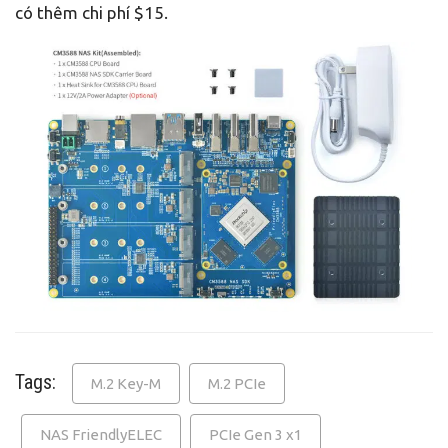
có thêm chi phí $15.
Tags:
M.2 Key-M
M.2 PCIe
NAS FriendlyELEC
PCIe Gen 3 x1