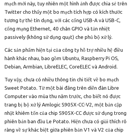
mạch mới này, tuy nhiên một hình ảnh được chia sẻ trên
Twitter cho thấy một bo mạch tích hợp có kích thước
tương tự thẻ tín dụng, với các cổng USB-A và USB-C,
cổng mạng Ethernet, 40 chân GPIO và tản nhiệt
passively (không sử dụng quạt) che phủ bộ xử lý.
Các sản phẩm hiện tại của công ty hỗ trợ nhiều hệ điều
hành khác nhau, bao gồm Ubuntu, Raspberry Pi OS,
Debian, Armbian, LibreELEC, CoreELEC và Android.
Tuy vậy, chưa có nhiều thông tin chi tiết về bo mạch
Sweet Potato. Từ một bài đăng trên diễn đàn Libre
Computer vào mùa thu năm trước, cho biết nó được
trang bị bộ xử lý Amlogic S905X-CC-V2, một bản cập
nhật khiêm tốn của chip S905X-CC được sử dụng trong
phiên bản ban đầu Le Potato. Hiện chưa có giải thích rõ
ràng về sự khác biệt giữa phiên bản V1 và V2 của chip