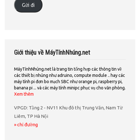
Gửi đi
Giới thiệu về MáyTínhNhúng.net
MáyTínhNhúng.net là trang tin tổng hợp các thông tin về
các thiết bị nhúng như adruino, compute module .. hay các
máy tính pi đơn bo mạch SBC như orange pi, raspberry pi,
banana pi ... và các máy tính minipc phục vụ cho văn phòng.
Xem thêm
VPGD: Tầng 2 - NV11 Khu đô thị Trung Văn, Nam Từ
Liêm, TP Hà Nội
» chỉ đường