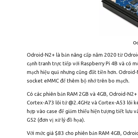
Od
Odroid-N2+ là bản nâng cấp năm 2020 từ Odroid
cạnh tranh trực tiếp với Raspberry Pi 4B và có m
mạch hiệu quả nhưng cũng đắt tiền hơn. Odroid-
socket eMMC để thêm bộ nhớ trên bo mạch.
Có các phiên bản RAM 2GB và 4GB, Odroid-N2+ 
Cortex-A73 lõi tứ @2.4GHz và Cortex-A53 lõi ké
hợp vào case để giảm thiểu hiện tượng tiết lưu và
G52 (đơn vị xử lý đồ họa).
Với mức giá $83 cho phiên bản RAM 4GB, Odroid-N