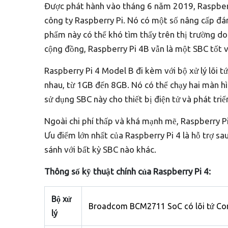
Được phát hành vào tháng 6 năm 2019, Raspberr
công ty Raspberry Pi. Nó có một số nâng cấp đá
phẩm này có thể khó tìm thấy trên thị trường do
cộng đồng, Raspberry Pi 4B vẫn là một SBC tốt v
Raspberry Pi 4 Model B đi kèm với bộ xử lý lõi 
nhau, từ 1GB đến 8GB. Nó có thể chạy hai màn h
sử dụng SBC này cho thiết bị điện tử và phát tri
Ngoài chi phí thấp và khá mạnh mẽ, Raspberry P
Ưu điểm lớn nhất của Raspberry Pi 4 là hỗ trợ sa
sánh với bất kỳ SBC nào khác.
Thông số kỹ thuật chính của Raspberry Pi 4:
Bộ xử
Broadcom BCM2711 SoC có lõi tứ Cor
lý