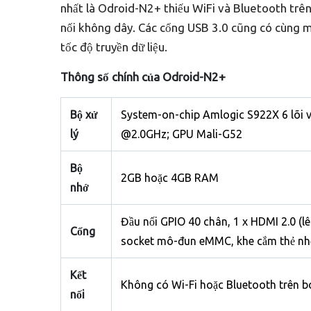
nhất là Odroid-N2+ thiếu WiFi và Bluetooth trê
nối không dây. Các cổng USB 3.0 cũng có cùng mộ
tốc độ truyền dữ liệu.
Thông số chính của Odroid-N2+
Bộ xử
System-on-chip Amlogic S922X 6 lõi v
lý
@2.0GHz; GPU Mali-G52
Bộ
2GB hoặc 4GB RAM
nhớ
Đầu nối GPIO 40 chân, 1 x HDMI 2.0 (l
Cổng
socket mô-đun eMMC, khe cắm thẻ n
Kết
Không có Wi-Fi hoặc Bluetooth trên b
nối