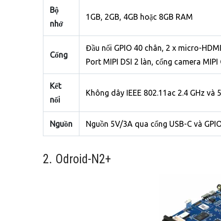
Bộ
1GB, 2GB, 4GB hoặc 8GB RAM
nhớ
Đầu nối GPIO 40 chân, 2 x micro-HDMI 
Cổng
Port MIPI DSI 2 làn, cổng camera MIPI
Kết
Không dây IEEE 802.11ac 2.4 GHz và 5.
nối
Nguồn
Nguồn 5V/3A qua cổng USB-C và GPIO;
2. Odroid-N2+