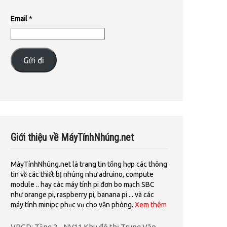
Email
*
Gửi đi
Giới thiệu về MáyTínhNhúng.net
MáyTínhNhúng.net là trang tin tổng hợp các thông
tin về các thiết bị nhúng như adruino, compute
module .. hay các máy tính pi đơn bo mạch SBC
như orange pi, raspberry pi, banana pi ... và các
máy tính minipc phục vụ cho văn phòng.
Xem thêm
VPGD: Tầng 2 - NV11 Khu đô thị Trung Văn,