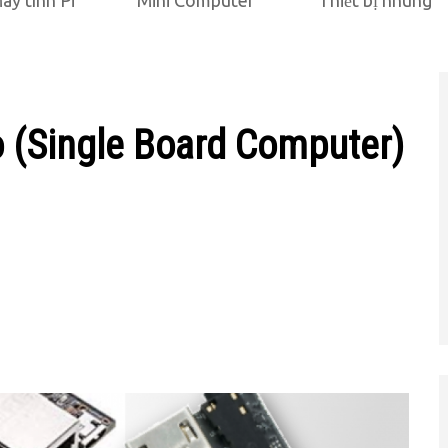
áy tính Pi
Mini Computer
Thiết bị nhúng
o (Single Board Computer)