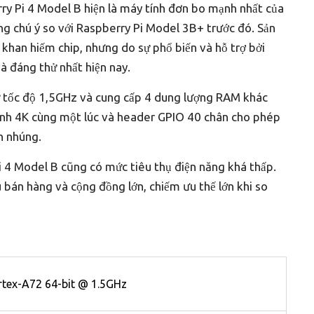
y Pi 4 Model B hiện là máy tính đơn bo mạnh nhất của
ng chú ý so với Raspberry Pi Model 3B+ trước đó. Sản
 khan hiếm chip, nhưng do sự phổ biến và hỗ trợ bởi
à đáng thử nhất hiện nay.
tứ tốc độ 1,5GHz và cung cấp 4 dung lượng RAM khác
ình 4K cùng một lúc và header GPIO 40 chân cho phép
ển nhúng.
i 4 Model B cũng có mức tiêu thụ điện năng khá thấp.
u bán hàng và cộng đồng lớn, chiếm ưu thế lớn khi so
tex-A72 64-bit @ 1.5GHz