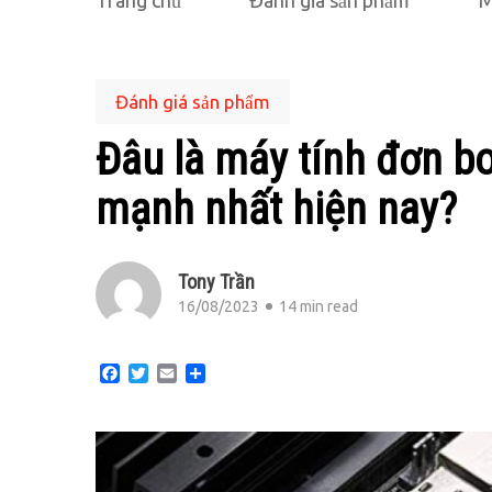
Trang chủ
Đánh giá sản phẩm
M
Đánh giá sản phẩm
Đâu là máy tính đơn b
mạnh nhất hiện nay?
Tony Trần
16/08/2023
14 min read
Facebook
Twitter
Email
Share