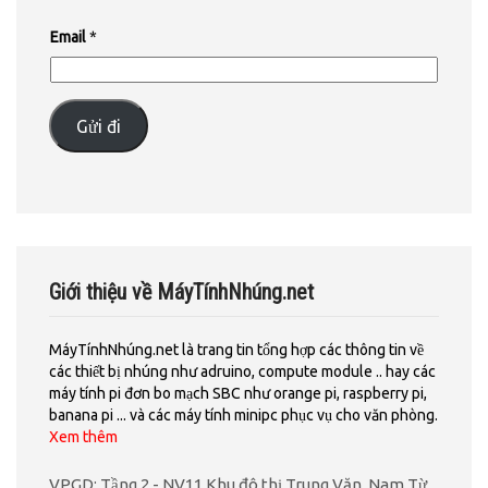
Email
*
Gửi đi
Giới thiệu về MáyTínhNhúng.net
MáyTínhNhúng.net là trang tin tổng hợp các thông tin về
các thiết bị nhúng như adruino, compute module .. hay các
máy tính pi đơn bo mạch SBC như orange pi, raspberry pi,
banana pi ... và các máy tính minipc phục vụ cho văn phòng.
Xem thêm
VPGD: Tầng 2 - NV11 Khu đô thị Trung Văn, Nam Từ