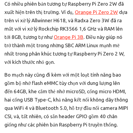
Có nhiều phiên bản tương tự Raspberry Pi Zero 2W đã
xuất hiện trên thị trường. Ví dụ,
Orange Pi Zero 2W
dựa
trên vi xử lý Allwinner H618, và Radxa Zero 3W đã ra
mắt với vi xử lý Rockchip RK3566 1,6 GHz và RAM lên
tới 8GB, tương tự như
Orange Pi 3B
. Điều này giúp nó
trở thành một trong những SBC ARM Linux mạnh mẽ
nhất trong phân khúc tương tự Raspberry Pi Zero 2 W,
với kích thước nhỏ gọn.
Bo mạch này cũng đi kèm với một loạt tính năng bao
gồm bộ nhớ flash eMMC tùy chọn với dung lượng lên
đến 64GB, khe cắm thẻ nhớ microSD, cổng micro HDMI,
hai cổng USB Type-C, khả năng kết nối không dây thông
qua WiFi 4 và Bluetooth 5.0, hỗ trợ đầu nối camera MIPI
CSI, và, tất nhiên, có sẵn header GPIO gồm 40 chân
giống như các phiên bản Raspberry Pi truyền thống.