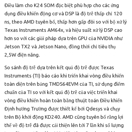
Điều làm cho K24 SOM đặc biệt phù hợp cho các ứng
dụng điều khiển động cơ và DSP là độ trễ thấp chỉ 120
ns, theo AMD tuyên bố, thấp hơn gấp đôi so với bộ xử lý
Texas Instruments AM64x, và hiệu suất xử lý DSP cao
hơn so với các giải pháp dựa trên GPU của NVIDIA như
Jetson TX2 và Jetson Nano, đồng thời chỉ tiêu thụ
2,5W điện năng.
So sánh độ trễ dựa trên kết quả độ trễ được Texas
Instruments (TI) báo cáo khi triển khai vòng điều khiển
toàn diện trên bảng TMDS64EVM của TI, sử dụng điểm
chuẩn của TI so với kết quả độ trễ của việc triển khai
vòng điều khiển hoàn toàn bằng thuật toán Điều khiển
Định hướng Trường được thiết kế bởi Qdesys và chạy
trên Bộ khởi động KD240. AMD cũng tuyên bố rằng lợi
thế về độ trễ đã được cải thiện lên tới 7 lần khi số lượng