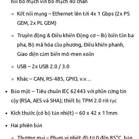
nối bo mạch với bo mạch 40 chân
Kết nối mạng – Ethernet lên tới 4x 1 Gbps (2x PS
GEM, 2x PL GEM)​
Truyền động & Điều khiển Động cơ – Bộ biến tần ba
pha, Bộ mã hóa cầu phương, Điều khiển phanh,
Giao diện cảm biến mô-men xoắn​
USB – 2x USB 2.0 / 3.0​
Khác – CAN, RS-485, GPIO, v.v…
Bảo mật – Tiêu chuẩn IEC 62443 với phần cứng tin
cậy (RSA, AES và SHA); thiết bị TPM 2.0 rời rạc
Kích thước (có bộ tản nhiệt) – 60 x 42 x 11mm
Hai phiên bản
Thương mại – Phạm vi nhiệt độ từ 0 đến 85°C, bảo