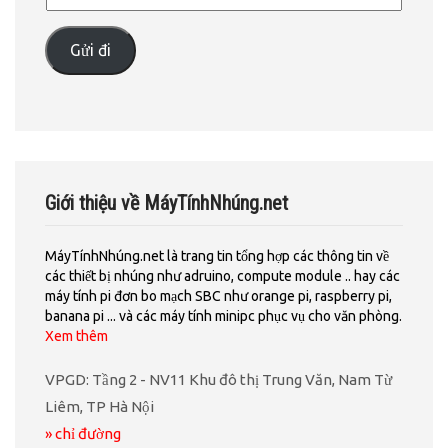
Gửi đi
Giới thiệu về MáyTínhNhúng.net
MáyTínhNhúng.net là trang tin tổng hợp các thông tin về
các thiết bị nhúng như adruino, compute module .. hay các
máy tính pi đơn bo mạch SBC như orange pi, raspberry pi,
banana pi ... và các máy tính minipc phục vụ cho văn phòng.
Xem thêm
VPGD: Tầng 2 - NV11 Khu đô thị Trung Văn, Nam Từ
Liêm, TP Hà Nội
» chỉ đường