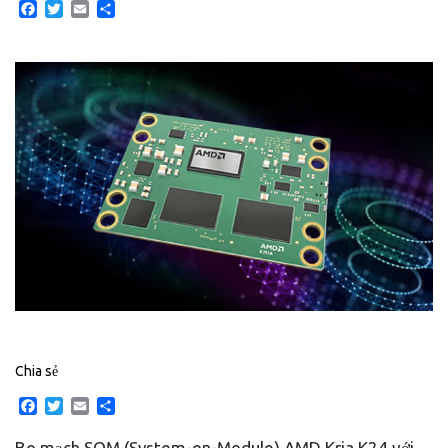
Facebook
Twitter
Email
Share
Chia sẻ
Facebook
Twitter
Email
Share
Bo mạch SOM (System-on-Module) AMD Kria K24 với