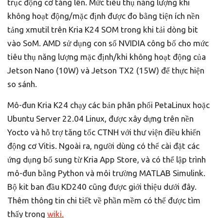
trục động cơ tăng lên. Mức tiêu thụ năng lượng khi
không hoạt động/mặc định được đo bằng tiện ích nền
tảng xmutil trên Kria K24 SOM trong khi tải dòng bit
vào SoM. AMD sử dụng con số NVIDIA công bố cho mức
tiêu thụ năng lượng mặc định/khi không hoạt động của
Jetson Nano (10W) và Jetson TX2 (15W) để thực hiện
so sánh.
Mô-đun Kria K24 chạy các bản phân phối PetaLinux hoặc
Ubuntu Server 22.04 Linux, được xây dựng trên nền
Yocto và hỗ trợ tăng tốc CTNH với thư viện điều khiển
động cơ Vitis. Ngoài ra, người dùng có thể cài đặt các
ứng dụng bổ sung từ Kria App Store, và có thể lập trình
mô-đun bằng Python và môi trường MATLAB Simulink.
Bộ kit ban đầu KD240 cũng được giới thiệu dưới đây.
Thêm thông tin chi tiết về phần mềm có thể được tìm
thấy trong
wiki.