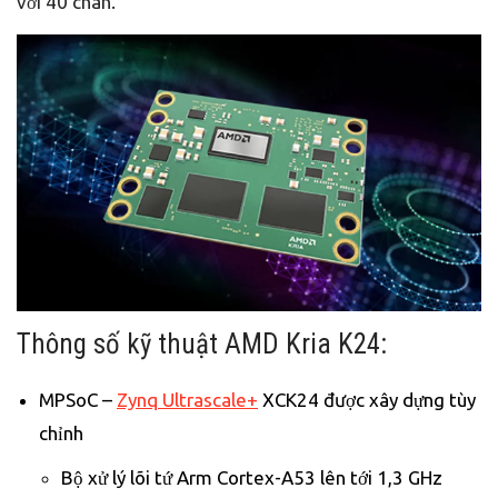
với 40 chân.
Thông số kỹ thuật AMD Kria K24:
MPSoC –
Zynq Ultrascale+
XCK24 được xây dựng tùy
chỉnh
Bộ xử lý lõi tứ Arm Cortex-A53 lên tới 1,3 GHz