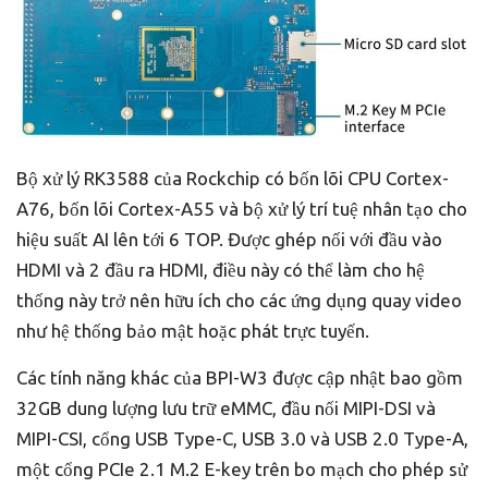
Bộ xử lý RK3588 của Rockchip có bốn lõi CPU Cortex-
A76, bốn lõi Cortex-A55 và bộ xử lý trí tuệ nhân tạo cho
hiệu suất AI lên tới 6 TOP. Được ghép nối với đầu vào
HDMI và 2 đầu ra HDMI, điều này có thể làm cho hệ
thống này trở nên hữu ích cho các ứng dụng quay video
như hệ thống bảo mật hoặc phát trực tuyến.
Các tính năng khác của BPI-W3 được cập nhật bao gồm
32GB dung lượng lưu trữ eMMC, đầu nối MIPI-DSI và
MIPI-CSI, cổng USB Type-C, USB 3.0 và USB 2.0 Type-A,
một cổng PCIe 2.1 M.2 E-key trên bo mạch cho phép sử