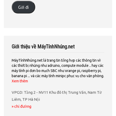
Gửi đi
Giới thiệu về MáyTínhNhúng.net
MáyTínhNhúng.net là trang tin tổng hợp các thông tin về
các thiết bị nhúng như adruino, compute module .. hay các
máy tính pi đơn bo mạch SBC như orange pi, raspberry pi,
banana pi ... và các máy tính minipc phục vụ cho văn phòng.
Xem thêm
VPGD: Tầng 2 - NV11 Khu đô thị Trung Văn, Nam Từ
Liêm, TP Hà Nội
» chỉ đường